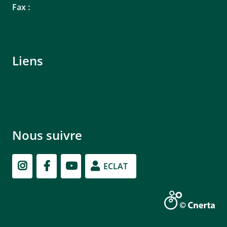
Fax :
03 85 32 17 34
epl.tournus(at)educagri.fr
Liens
Rechercher
Actualités
Mentions légales
Nous suivre
ECLAT